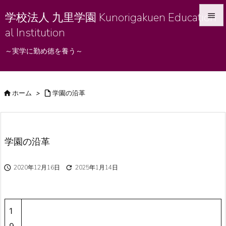
学校法人 九里学園 Kunorigakuen Education

al Institution

メニュ
～実学に勤め徳を養う～

サイド


ホーム
>

学園の沿革
前へ

次へ

学園の沿革
検索

2020年12月16日

2025年1月14日
1