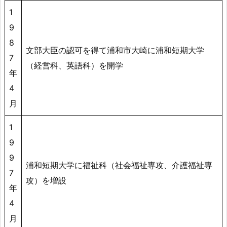
1
9
8
文部大臣の認可を得て浦和市大崎に浦和短期大学
7
（経営科、英語科）を開学
年
4
月
1
9
9
浦和短期大学に福祉科（社会福祉専攻、介護福祉専
7
攻）を増設
年
4
月