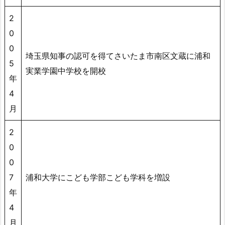
2
0
0
埼玉県知事の認可を得てさいたま市南区文蔵に浦和
5
実業学園中学校を開校
年
4
月
2
0
0
7
浦和大学にこども学部こども学科を増設
年
4
月