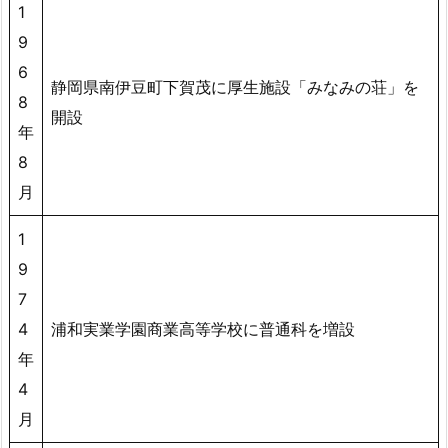
1
9
6
静岡県南伊豆町下賀茂に厚生施設「みなみの荘」を
8
開設
年
8
月
1
9
7
4
浦和実業学園商業高等学校に普通科を増設
年
4
月