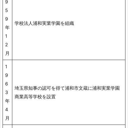
9
5
9
学校法人浦和実業学園を組織
年
1
2
月
1
9
6
埼玉県知事の認可を得て浦和市文蔵に浦和実業学園
3
商業高等学校を設置
年
4
月