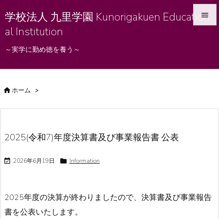
学校法人 九里学園 Kunorigakuen Education

al Institution

メニュ
～実学に勤め徳を養う～

サイド


ホーム
>
前へ

次へ

2025(令和7)年度決算書及び事業報告書 公表
検索

2026年6月19日

Information
2025年度の決算が終わりましたので、決算書及び事業報告
書を公表いたします。